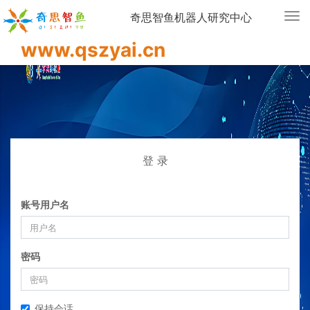
奇思智鱼机器人研究中心
Tog
nav
www.qszyai.cn
登 录
账号用户名
密码
保持会话